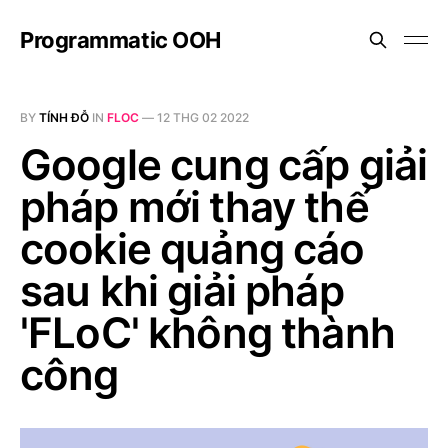
Programmatic OOH
BY
TÍNH ĐỖ
IN
FLOC
—
12 THG 02 2022
Google cung cấp giải
pháp mới thay thế
cookie quảng cáo
sau khi giải pháp
'FLoC' không thành
công