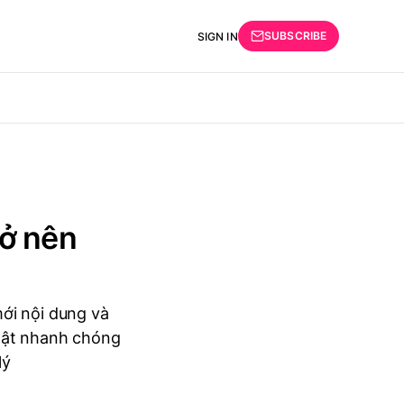
SUBSCRIBE
SIGN IN
rở nên
ới nội dung và
nhật nhanh chóng
lý