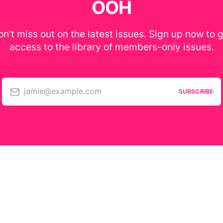
OOH
n’t miss out on the latest issues. Sign up now to 
access to the library of members-only issues.
jamie@example.com
SUBSCRIBE