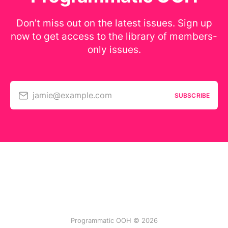
Don’t miss out on the latest issues. Sign up
now to get access to the library of members-
only issues.
jamie@example.com
SUBSCRIBE
Programmatic OOH © 2026