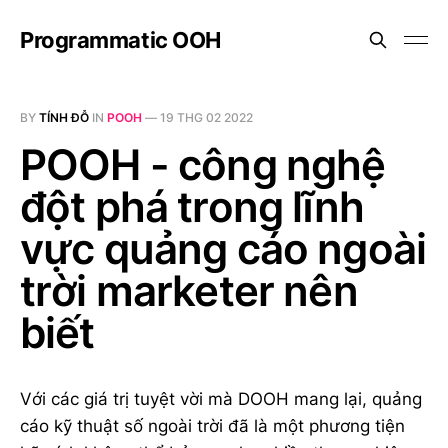
Programmatic OOH
BY
TÍNH ĐỖ
IN
POOH
—
19 THG 02 2022
POOH - công nghệ
đột phá trong lĩnh
vực quảng cáo ngoài
trời marketer nên
biết
Với các giá trị tuyệt vời mà DOOH mang lại, quảng
cáo kỹ thuật số ngoài trời đã là một phương tiện