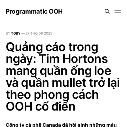
Programmatic OOH
BY
TOBY
—
27 THG 09 2025
Quảng cáo trong
ngày: Tim Hortons
mang quần ống loe
và quần mullet trở lại
theo phong cách
OOH cổ điển
Công ty cà phê Canada đã hồi sinh những mẫu