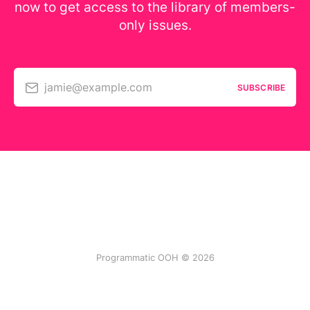
now to get access to the library of members-
only issues.
jamie@example.com
SUBSCRIBE
Programmatic OOH © 2026