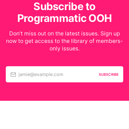
Subscribe to
Programmatic OOH
Don’t miss out on the latest issues. Sign up
now to get access to the library of members-
only issues.
jamie@example.com
SUBSCRIBE