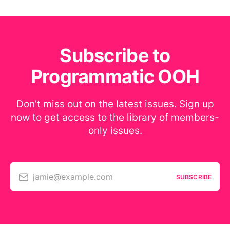
Subscribe to
Programmatic OOH
Don’t miss out on the latest issues. Sign up
now to get access to the library of members-
only issues.
jamie@example.com
SUBSCRIBE