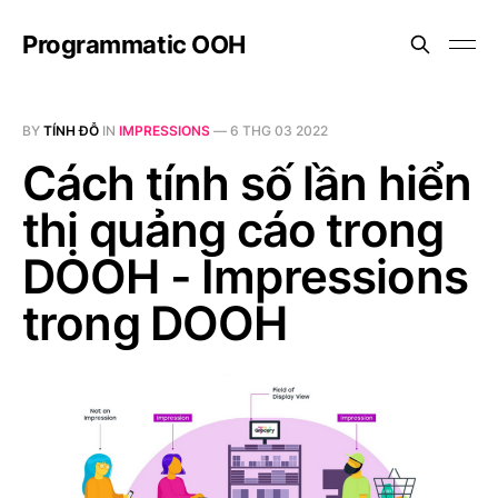
Programmatic OOH
BY
TÍNH ĐỖ
IN
IMPRESSIONS
—
6 THG 03 2022
Cách tính số lần hiển
thị quảng cáo trong
DOOH - Impressions
trong DOOH